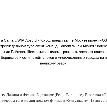
та Carhartt WIP, Absurd и Kixbox представят в Москве проект «
 трехнедельном туре скейт-команд Carhartt WIP и Absurd Skatebo
вы до Байкала. Шесть тысяч километров, пять часовых поясов,
тбордистов и сотня скейт-спотов в многочисленных городах на п
великому озеру.
ксея Лапина и Фелипа Бартоломе (Felipe Bartolome). Выставка 
 вечером того же дня показом фильма в «Энтузиасте». 13 августа 